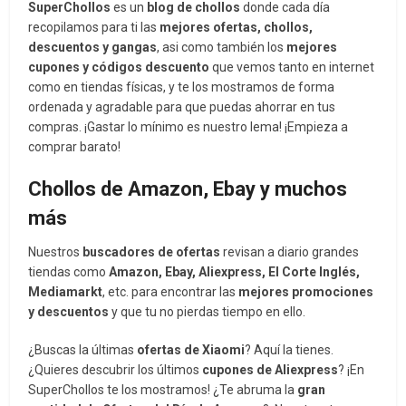
SuperChollos
es un
blog de chollos
donde cada día
recopilamos para ti las
mejores ofertas, chollos,
descuentos y gangas
, asi como también los
mejores
cupones y códigos descuento
que vemos tanto en internet
como en tiendas físicas, y te los mostramos de forma
ordenada y agradable para que puedas ahorrar en tus
compras. ¡Gastar lo mínimo es nuestro lema! ¡Empieza a
comprar barato!
Chollos de Amazon, Ebay y muchos
más
Nuestros
buscadores de ofertas
revisan a diario grandes
tiendas como
Amazon, Ebay, Aliexpress, El Corte Inglés,
Mediamarkt
, etc. para encontrar las
mejores promociones
y descuentos
y que tu no pierdas tiempo en ello.
¿Buscas la últimas
ofertas de Xiaomi
? Aquí la tienes.
¿Quieres descubrir los últimos
cupones de Aliexpress
? ¡En
SuperChollos te los mostramos! ¿Te abruma la
gran