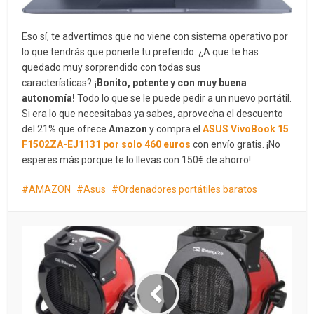
Eso sí, te advertimos que no viene con sistema operativo por
lo que tendrás que ponerle tu preferido. ¿A que te has
quedado muy sorprendido con todas sus
características?
¡Bonito, potente y con muy buena
autonomía!
Todo lo que se le puede pedir a un nuevo portátil.
Si era lo que necesitabas ya sabes, aprovecha el descuento
del 21% que ofrece
Amazon
y compra el
ASUS VivoBook 15
F1502ZA-EJ1131 por solo 460 euros
con envío gratis. ¡No
esperes más porque te lo llevas con 150€ de ahorro!
AMAZON
Asus
Ordenadores portátiles baratos