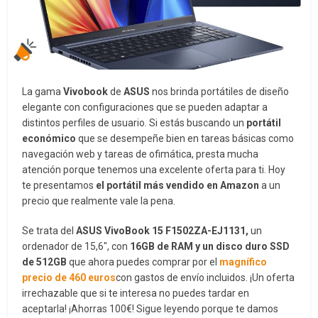
La gama
Vivobook
de
ASUS
nos brinda portátiles de diseño
elegante con configuraciones que se pueden adaptar a
distintos perfiles de usuario. Si estás buscando un
portátil
económico
que se desempeñe bien en tareas básicas como
navegación web y tareas de ofimática, presta mucha
atención porque tenemos una excelente oferta para ti. Hoy
te presentamos
el portátil más vendido en
Amazon
a un
precio que realmente vale la pena.
Se trata del
ASUS VivoBook 15 F1502ZA-EJ1131,
un
ordenador de 15,6″, con
16GB de RAM y un disco duro SSD
de 512GB
que ahora puedes comprar por el
magnífico
precio de 460 euros
con gastos de envío incluidos. ¡Un oferta
irrechazable que si te interesa no puedes tardar en
aceptarla! ¡Ahorras 100€! Sigue leyendo porque te damos