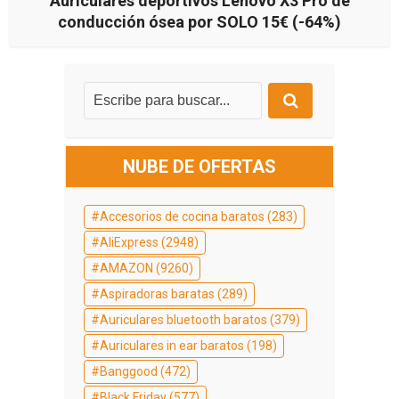
Auriculares deportivos Lenovo X3 Pro de
conducción ósea por SOLO 15€ (-64%)
NUBE DE OFERTAS
Accesorios de cocina baratos
(283)
AliExpress
(2948)
AMAZON
(9260)
Aspiradoras baratas
(289)
Auriculares bluetooth baratos
(379)
Auriculares in ear baratos
(198)
Banggood
(472)
Black Friday
(577)