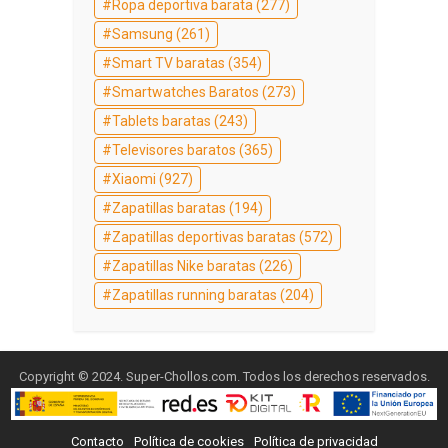
Ropa deportiva barata
(277)
Samsung
(261)
Smart TV baratas
(354)
Smartwatches Baratos
(273)
Tablets baratas
(243)
Televisores baratos
(365)
Xiaomi
(927)
Zapatillas baratas
(194)
Zapatillas deportivas baratas
(572)
Zapatillas Nike baratas
(226)
Zapatillas running baratas
(204)
Copyright © 2024. Super-Chollos.com. Todos los derechos reservados.
Contacto
Política de cookies
Política de privacidad