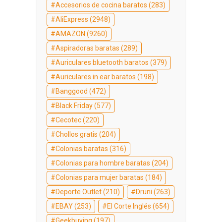
Accesorios de cocina baratos
(283)
AliExpress
(2948)
AMAZON
(9260)
Aspiradoras baratas
(289)
Auriculares bluetooth baratos
(379)
Auriculares in ear baratos
(198)
Banggood
(472)
Black Friday
(577)
Cecotec
(220)
Chollos gratis
(204)
Colonias baratas
(316)
Colonias para hombre baratas
(204)
Colonias para mujer baratas
(184)
Deporte Outlet
(210)
Druni
(263)
EBAY
(253)
El Corte Inglés
(654)
Geekbuying
(197)