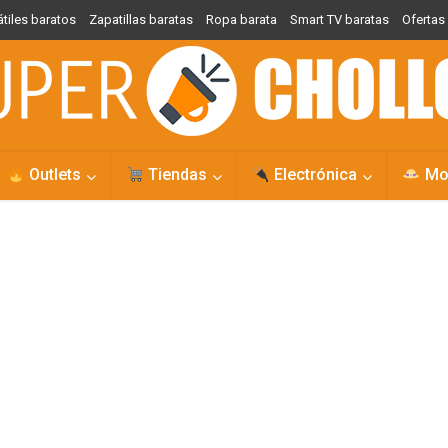
átiles baratos
Zapatillas baratas
Ropa barata
Smart TV baratas
Oferta
Outlets
Tiendas
Electrónica
Mo