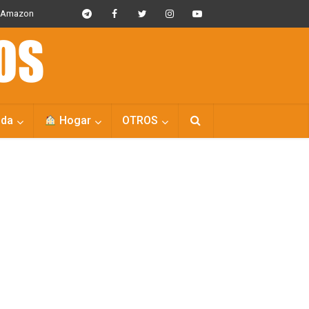
s Amazon
da
Hogar
OTROS