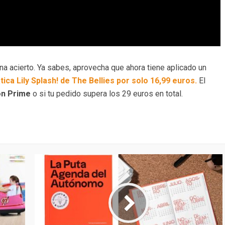
a acierto. Ya sabes, aprovecha que ahora tiene aplicado un
ca Lily Splash! de The Bellies por solo 16,99 euros.
El
on Prime
o si tu pedido supera los 29 euros en total.