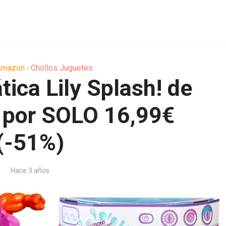
Amazon
Chollos Juguetes
•
ica Lily Splash! de
s por SOLO 16,99€
(-51%)
Hace 3 años