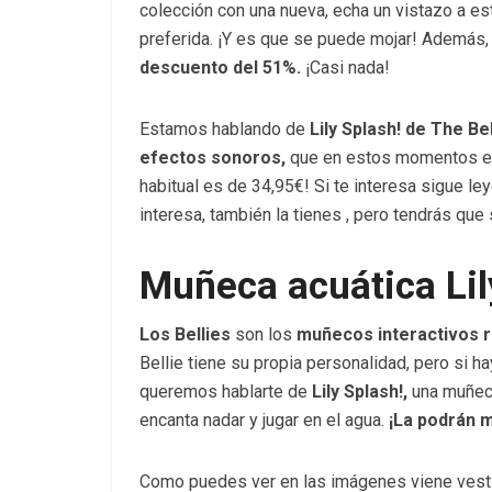
colección con una nueva, echa un vistazo a e
preferida. ¡Y es que se puede mojar! Además, 
descuento del 51%.
¡Casi nada!
Estamos hablando de
Lily Splash! de The Be
efectos sonoros,
que en estos momentos es
habitual es de 34,95€! Si te interesa sigue l
interesa, también la tienes , pero tendrás que
Muñeca acuática Lil
Los Bellies
son los
muñecos interactivos r
Bellie tiene su propia personalidad, pero si 
queremos hablarte de
Lily Splash!,
una muñeca
encanta nadar y jugar en el agua.
¡La podrán m
Como puedes ver en las imágenes viene vest