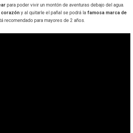
ear
para poder vivir un montón de aventuras debajo del agua.
u corazón
y al quitarle el pañal se podrá la
famosa marca de
stá recomendado para mayores de 2 años.