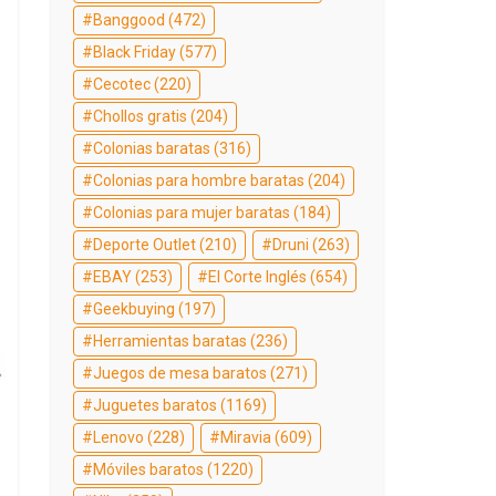
Banggood
(472)
Black Friday
(577)
Cecotec
(220)
Chollos gratis
(204)
Colonias baratas
(316)
Colonias para hombre baratas
(204)
Colonias para mujer baratas
(184)
Deporte Outlet
(210)
Druni
(263)
EBAY
(253)
El Corte Inglés
(654)
Geekbuying
(197)
Herramientas baratas
(236)
Juegos de mesa baratos
(271)
Juguetes baratos
(1169)
Lenovo
(228)
Miravia
(609)
Móviles baratos
(1220)