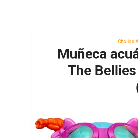
Chollos 
Muñeca acuát
The Bellie