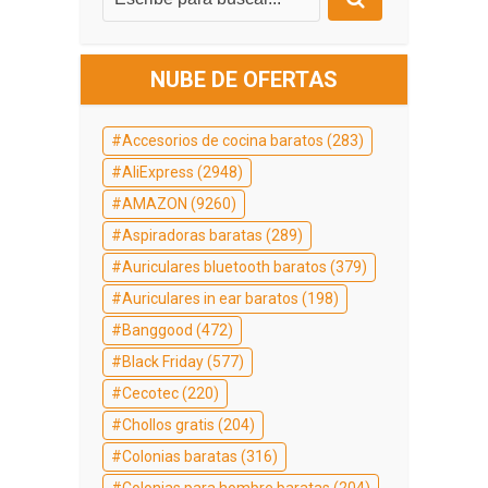
NUBE DE OFERTAS
Accesorios de cocina baratos
(283)
AliExpress
(2948)
AMAZON
(9260)
Aspiradoras baratas
(289)
Auriculares bluetooth baratos
(379)
Auriculares in ear baratos
(198)
Banggood
(472)
Black Friday
(577)
Cecotec
(220)
Chollos gratis
(204)
Colonias baratas
(316)
Colonias para hombre baratas
(204)