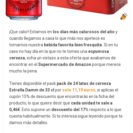
¡Que calor! Estamos en
los días más calurosos del año
y
cuando llegamos a casa lo que más nos apetece es
tomarnos nuestra
bebida favorita bien fresquita.
Si en tu
caso no hay día en la que no te tomes una
espumosa
cerveza
, echa un vistazo a esta oferta que acabamos de
encontrar en el
Supermercado de Amazon
porque merece
mucho la pena.
Tienes disponible el pack
pack de 24 latas de cerveza
Estrella Damm de 33 cl
por
solo 11,19 euros
,
si aplicas el
cupón 15% de descuento que encontrarás en la ficha del
producto, lo que quiere decir que
cada unidad te sale a
0,46€
. Esto supone un
descuento del 17%
respecto a lo que
cuesta habitualmente. Si te interesa sigue leyendo porque te
damos más detalles.