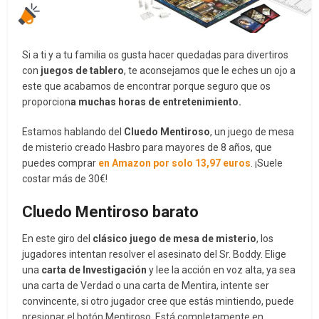
Si a ti y a tu familia os gusta hacer quedadas para divertiros
con
juegos de tablero
, te aconsejamos que le eches un ojo a
este que acabamos de encontrar porque seguro que os
proporcion
a muchas horas de entretenimiento.
Estamos hablando del
Cluedo Mentiroso
, un juego de mesa
de misterio creado Hasbro para mayores de 8 años, que
puedes comprar
en Amazon por solo 13,97 euros
. ¡Suele
costar más de 30€!
Cluedo Mentiroso barato
En este giro del
clásico juego de mesa de misterio
, los
jugadores intentan resolver el asesinato del Sr. Boddy. Elige
una
carta de Investigación
y lee la acción en voz alta, ya sea
una carta de Verdad o una carta de Mentira, intente ser
convincente, si otro jugador cree que estás mintiendo, puede
presionar el botón Mentiroso. Está completamente en