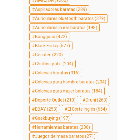
AMAZON
(9260)
Aspiradoras baratas
(289)
Auriculares bluetooth baratos
(379)
Auriculares in ear baratos
(198)
Banggood
(472)
Black Friday
(577)
Cecotec
(220)
Chollos gratis
(204)
Colonias baratas
(316)
Colonias para hombre baratas
(204)
Colonias para mujer baratas
(184)
Deporte Outlet
(210)
Druni
(263)
EBAY
(253)
El Corte Inglés
(654)
Geekbuying
(197)
Herramientas baratas
(236)
Juegos de mesa baratos
(271)