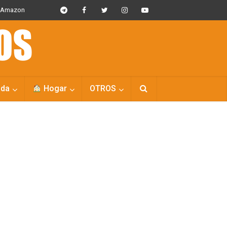
s Amazon
da
Hogar
OTROS