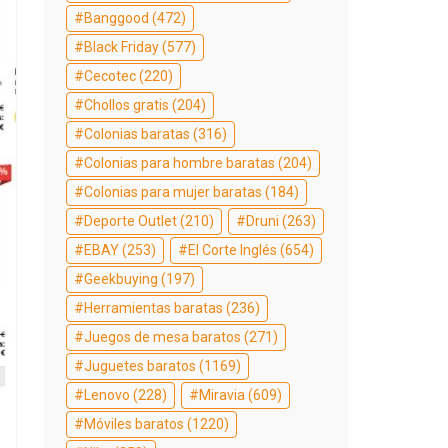
Banggood
(472)
Black Friday
(577)
Cecotec
(220)
Chollos gratis
(204)
Colonias baratas
(316)
Colonias para hombre baratas
(204)
Colonias para mujer baratas
(184)
Deporte Outlet
(210)
Druni
(263)
EBAY
(253)
El Corte Inglés
(654)
Geekbuying
(197)
Herramientas baratas
(236)
Juegos de mesa baratos
(271)
Juguetes baratos
(1169)
Lenovo
(228)
Miravia
(609)
Móviles baratos
(1220)