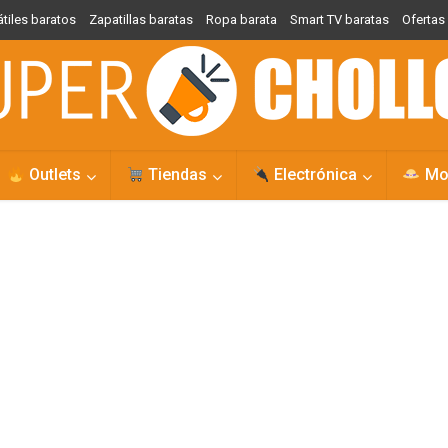
átiles baratos
Zapatillas baratas
Ropa barata
Smart TV baratas
Oferta
Outlets
Tiendas
Electrónica
Mo