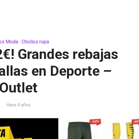
los Moda
Chollos ropa
•
€! Grandes rebajas
allas en Deporte –
Outlet
Hace 4 años