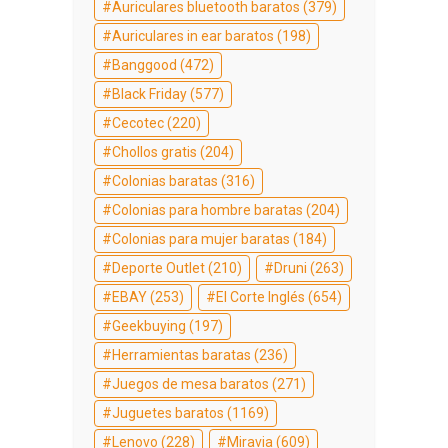
Auriculares bluetooth baratos
(379)
Auriculares in ear baratos
(198)
Banggood
(472)
Black Friday
(577)
Cecotec
(220)
Chollos gratis
(204)
Colonias baratas
(316)
Colonias para hombre baratas
(204)
Colonias para mujer baratas
(184)
Deporte Outlet
(210)
Druni
(263)
EBAY
(253)
El Corte Inglés
(654)
Geekbuying
(197)
Herramientas baratas
(236)
Juegos de mesa baratos
(271)
Juguetes baratos
(1169)
Lenovo
(228)
Miravia
(609)