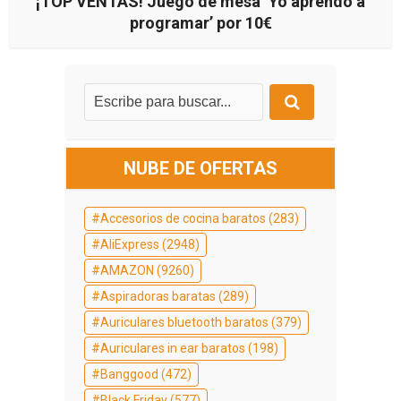
¡TOP VENTAS! Juego de mesa ‘Yo aprendo a
programar’ por 10€
NUBE DE OFERTAS
Accesorios de cocina baratos
(283)
AliExpress
(2948)
AMAZON
(9260)
Aspiradoras baratas
(289)
Auriculares bluetooth baratos
(379)
Auriculares in ear baratos
(198)
Banggood
(472)
Black Friday
(577)