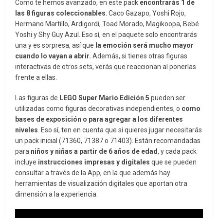
Como te hemos avanzado, en este pack
encontrarás 1 de
las 8 figuras coleccionables
: Caco Gazapo, Yoshi Rojo,
Hermano Martillo, Ardigordi, Toad Morado, Magikoopa, Bebé
Yoshi y Shy Guy Azul. Eso sí, en el paquete solo encontrarás
una y es sorpresa, así que
la emoción será mucho mayor
cuando lo vayan a abrir.
Además, si tienes otras figuras
interactivas de otros sets, verás que reaccionan al ponerlas
frente a ellas.
Las figuras de
LEGO Super Mario Edición 5
pueden ser
utilizadas como figuras decorativas independientes, o
como
bases de exposición o para agregar a los diferentes
niveles
. Eso sí, ten en cuenta que si quieres jugar necesitarás
un pack inicial (71360, 71387 o 71403). Están recomandadas
para
niños y niñas a partir de 6 años de edad
, y cada pack
incluye
instrucciones impresas y digitales
que se pueden
consultar a través de la App, en la que además hay
herramientas de visualización digitales que aportan otra
dimensión a la experiencia.