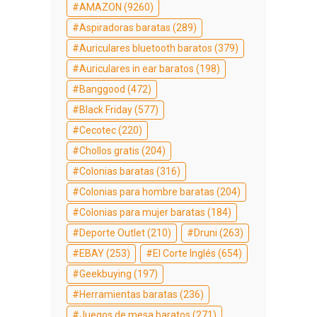
AMAZON
(9260)
Aspiradoras baratas
(289)
Auriculares bluetooth baratos
(379)
Auriculares in ear baratos
(198)
Banggood
(472)
Black Friday
(577)
Cecotec
(220)
Chollos gratis
(204)
Colonias baratas
(316)
Colonias para hombre baratas
(204)
Colonias para mujer baratas
(184)
Deporte Outlet
(210)
Druni
(263)
EBAY
(253)
El Corte Inglés
(654)
Geekbuying
(197)
Herramientas baratas
(236)
Juegos de mesa baratos
(271)