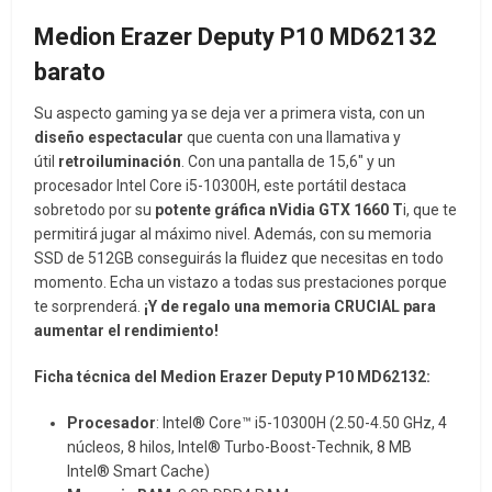
Medion Erazer Deputy P10 MD62132
barato
Su aspecto gaming ya se deja ver a primera vista, con un
diseño espectacular
que cuenta con una llamativa y
útil
retroiluminación
. Con una pantalla de 15,6″ y un
procesador Intel Core i5-10300H, este portátil destaca
sobretodo por su
potente gráfica nVidia GTX 1660 T
i, que te
permitirá jugar al máximo nivel. Además, con su memoria
SSD de 512GB conseguirás la fluidez que necesitas en todo
momento. Echa un vistazo a todas sus prestaciones porque
te sorprenderá.
¡Y de regalo una memoria CRUCIAL para
aumentar el rendimiento!
Ficha técnica del Medion Erazer Deputy P10 MD62132:
Procesador
: Intel® Core™ i5-10300H (2.50-4.50 GHz, 4
núcleos, 8 hilos, Intel® Turbo-Boost-Technik, 8 MB
Intel® Smart Cache)