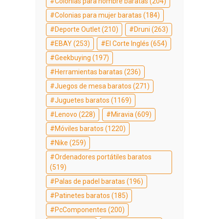
Colonias para hombre baratas
(204)
Colonias para mujer baratas
(184)
Deporte Outlet
(210)
Druni
(263)
EBAY
(253)
El Corte Inglés
(654)
Geekbuying
(197)
Herramientas baratas
(236)
Juegos de mesa baratos
(271)
Juguetes baratos
(1169)
Lenovo
(228)
Miravia
(609)
Móviles baratos
(1220)
Nike
(259)
Ordenadores portátiles baratos
(519)
Palas de padel baratas
(196)
Patinetes baratos
(185)
PcComponentes
(200)