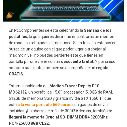
En PcComponentes se está celebrando la
Semana de los
portátiles
, lo que quieres decir que encontrarás un montón
de modelos rebajados como nunca. Si en tu caso estabas en
busca de un equipo con el que poder jugar o trabajar al
máximo nivel, no puedes perderte este que tienes en
pantalla porque viene con un
descuento brutal.
Y por si eso
no fuera suficiente, también se acompaña de un
regalo
GRATIS.
Estamos hablando del
Medion Erazer Deputy P10
MD62132
, un portátil de 15,6″, procesador i5, 8GB de RAM,
512GB de memoria SSD y gráfica nVidia GTX 1660 Ti, que
está
a la venta por solo 669 euros
con gastos de envío
incluidos. ¡Un ahorro de más de 300€! Además, también
te
llegará la memoria Crucial SO-DIMM DDR4 3200Mhz
PC4-25600 8GB CL22.