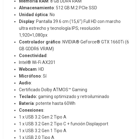
Memoria RAM
: 8 GB DDR4 RAM
Almacenamiento
: 512 GB M.2 PCIe SSD
Unidad óptica
: No
Display
: Pantalla 39.6 cm (15,6”) Full HD con marcho
ultra estrecho y tecnología IPS; resolución
1,920×1,080px
Controlador gráfico
: NVIDIA® GeForce® GTX 1660Ti (6
GB GDDR6 VRAM)
Conectividad
:
Intel® Wi-Fi AX201
Webcam
: HD
Micrófono
: Sí
Audio
:
Certificado Dolby ATMOS™ Gaming
Teclado:
gaming optimizado y retroiluminado
Batería
: potente hasta 60Wh
Conexiones
:
1 x USB 3.2 Gen 2 Tipo A
1 x USB 3.2 Gen 2 Tipo C + función Displayport
1 x USB 3.2 Gen 1 Tipo A
1 x USB 2.0 Tipo A