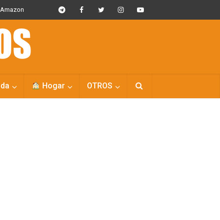
s Amazon
da
Hogar
OTROS