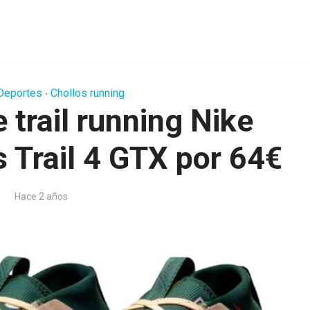
Deportes
Chollos running
•
e trail running Nike
 Trail 4 GTX por 64€
Hace 2 años