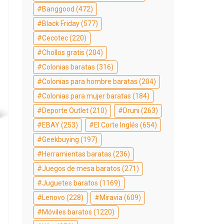
Banggood
(472)
Black Friday
(577)
Cecotec
(220)
Chollos gratis
(204)
Colonias baratas
(316)
Colonias para hombre baratas
(204)
Colonias para mujer baratas
(184)
Deporte Outlet
(210)
Druni
(263)
EBAY
(253)
El Corte Inglés
(654)
Geekbuying
(197)
Herramientas baratas
(236)
Juegos de mesa baratos
(271)
Juguetes baratos
(1169)
Lenovo
(228)
Miravia
(609)
Móviles baratos
(1220)