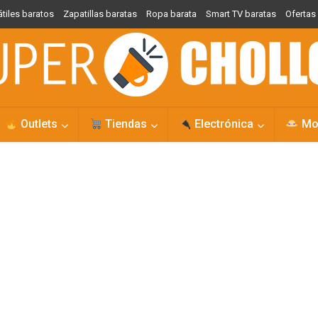
átiles baratos
Zapatillas baratas
Ropa barata
Smart TV baratas
Oferta
Outlets
Tiendas
Electrónica
Mo