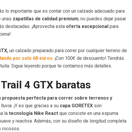
brás lo importante que es contar con un calzado adecuado para
do unas
zapatillas de calidad premium
, no puedes dejar pasar
más destacadas. ¡Aprovecha esta
oferta excepcional
para
 pena!
GTX,
un calzado preparado para correr por cualquier terreno de
lando por solo 68 euros
. ¡Con 100€ de descuento! Tendrás
atuita. Sigue leyendo porque te contamos más detalles.
Trail 4 GTX baratas
na
propuesta perfecta para correr sobre terrenos y
 lluvia. ¡Y es que gracias a su
capa GORETEX
son
ma la
tecnología Nike React
que consiste en una espuma
 suave y reactiva. Además, con su diseño de longitud completa
s rocosos.