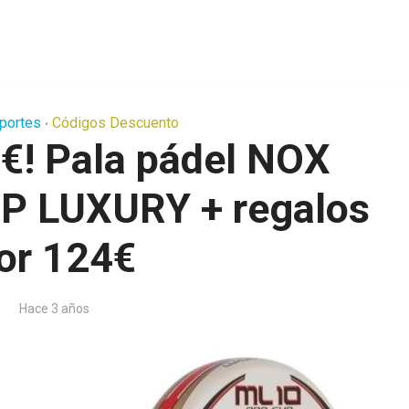
portes
Códigos Descuento
•
€! Pala pádel NOX
 LUXURY + regalos
or 124€
Hace 3 años