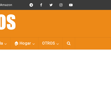
s Amazon
da
🏠 Hogar
OTROS