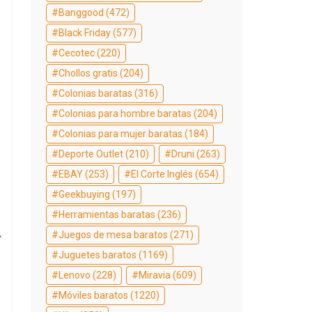
Banggood
(472)
Black Friday
(577)
Cecotec
(220)
Chollos gratis
(204)
Colonias baratas
(316)
Colonias para hombre baratas
(204)
Colonias para mujer baratas
(184)
Deporte Outlet
(210)
Druni
(263)
EBAY
(253)
El Corte Inglés
(654)
Geekbuying
(197)
Herramientas baratas
(236)
Juegos de mesa baratos
(271)
Juguetes baratos
(1169)
Lenovo
(228)
Miravia
(609)
Móviles baratos
(1220)