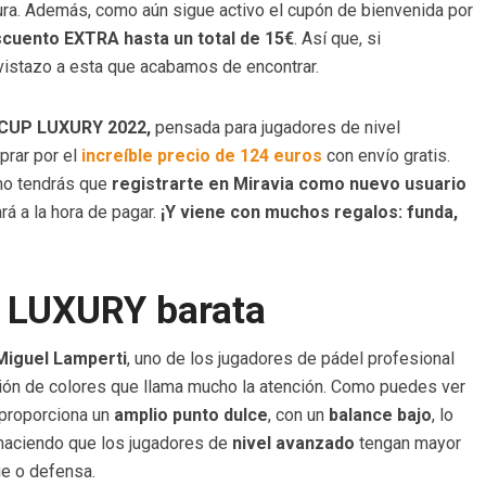
ura. Además, como aún sigue activo el cupón de bienvenida por
cuento EXTRA hasta un total de 15€
. Así que, si
vistazo a esta que acabamos de encontrar.
 CUP LUXURY 2022,
pensada para jugadores de nivel
rar por el
increíble precio de 124 euros
con envío gratis.
mo tendrás que
registrarte en Miravia como nuevo usuario
rá a la hora de pagar.
¡Y viene con muchos regalos: funda,
LUXURY barata
Miguel Lamperti
, uno de los jugadores de pádel profesional
ión de colores que llama mucho la atención. Como puedes ver
 proporciona un
amplio punto dulce
, con un
balance bajo
, lo
 haciendo que los jugadores de
nivel avanzado
tengan mayor
ue o defensa.