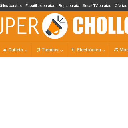
átiles baratos
Zapatillas baratas
Ropa barata
Smart TV baratas
Oferta
🔥 Outlets
🛒 Tiendas
🔌 Electrónica
👒 Mo