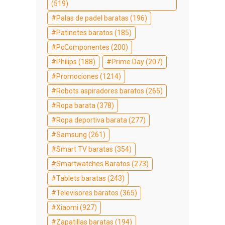
(519)
Palas de padel baratas
(196)
Patinetes baratos
(185)
PcComponentes
(200)
Philips
(188)
Prime Day
(207)
Promociones
(1214)
Robots aspiradores baratos
(265)
Ropa barata
(378)
Ropa deportiva barata
(277)
Samsung
(261)
Smart TV baratas
(354)
Smartwatches Baratos
(273)
Tablets baratas
(243)
Televisores baratos
(365)
Xiaomi
(927)
Zapatillas baratas
(194)