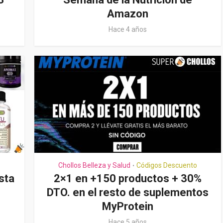
Amazon
Hace 4 años
Chollos Belleza y Salud
Códigos Descuento
•
sta
2×1 en +150 productos + 30%
DTO. en el resto de suplementos
MyProtein
Hace 5 años