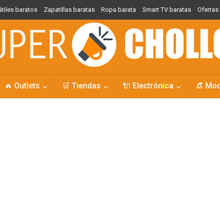
átiles baratos
Zapatillas baratas
Ropa barata
Smart TV baratas
Oferta
🔥 Outlets
🛒 Tiendas
🔌 Electrónica
👒 Mo