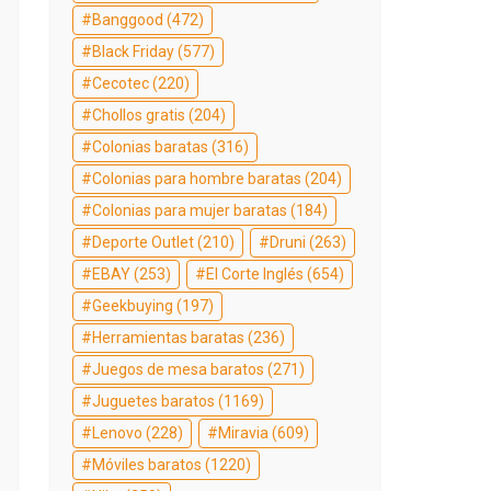
Banggood
(472)
Black Friday
(577)
Cecotec
(220)
Chollos gratis
(204)
Colonias baratas
(316)
Colonias para hombre baratas
(204)
Colonias para mujer baratas
(184)
Deporte Outlet
(210)
Druni
(263)
EBAY
(253)
El Corte Inglés
(654)
Geekbuying
(197)
Herramientas baratas
(236)
Juegos de mesa baratos
(271)
Juguetes baratos
(1169)
Lenovo
(228)
Miravia
(609)
Móviles baratos
(1220)