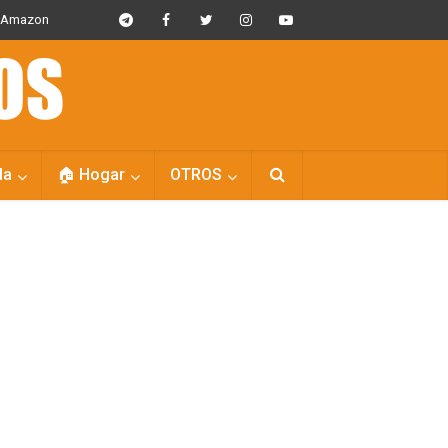
s Amazon
da
🏠 Hogar
OTROS