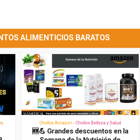
NTOS ALIMENTICIOS BARATOS
ss
Chollos Amazon
Chollos Belleza y Salud
•
🆕💪 Grandes descuentos en la
3
Semana de la Nutrición de