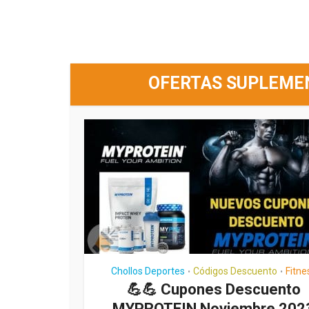
OFERTAS SUPLEME
Chollos Deportes
Códigos Descuento
Fitne
•
•
💪💪 Cupones Descuento
MYPROTEIN Noviembre 202