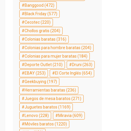
Banggood
(472)
Black Friday
(577)
Cecotec
(220)
Chollos gratis
(204)
Colonias baratas
(316)
Colonias para hombre baratas
(204)
Colonias para mujer baratas
(184)
Deporte Outlet
(210)
Druni
(263)
EBAY
(253)
El Corte Inglés
(654)
Geekbuying
(197)
Herramientas baratas
(236)
Juegos de mesa baratos
(271)
Juguetes baratos
(1169)
Lenovo
(228)
Miravia
(609)
Móviles baratos
(1220)