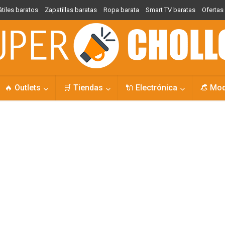
átiles baratos
Zapatillas baratas
Ropa barata
Smart TV baratas
Oferta
🔥 Outlets
🛒 Tiendas
🔌 Electrónica
👒 Mo