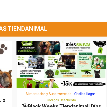
AS TIENDANIMAL
Alimentación y Supermercado
Chollos Hogar
•
•
 o
Códigos Descuento
💣¡Black Weeks Tiendanimal! Días