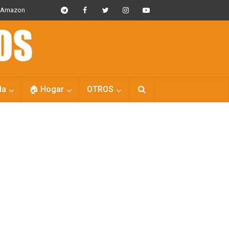
s Amazon
da
🏠 Hogar
OTROS