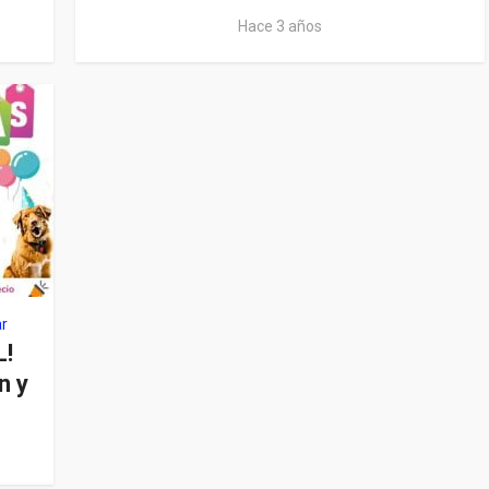
Hace 3 años
ar
!
n y