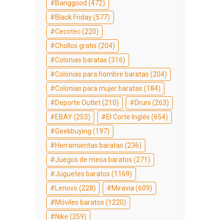
Banggood
(472)
Black Friday
(577)
Cecotec
(220)
Chollos gratis
(204)
Colonias baratas
(316)
Colonias para hombre baratas
(204)
Colonias para mujer baratas
(184)
Deporte Outlet
(210)
Druni
(263)
EBAY
(253)
El Corte Inglés
(654)
Geekbuying
(197)
Herramientas baratas
(236)
Juegos de mesa baratos
(271)
Juguetes baratos
(1169)
Lenovo
(228)
Miravia
(609)
Móviles baratos
(1220)
Nike
(259)