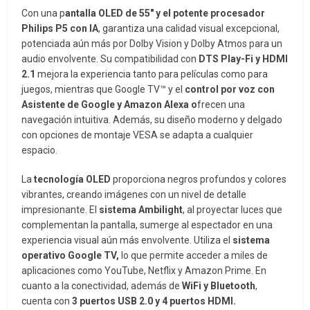
Con una p
antalla OLED de 55″ y el potente procesador
Philips P5 con IA
, garantiza una calidad visual excepcional,
potenciada aún más por Dolby Vision y Dolby Atmos para un
audio envolvente. Su compatibilidad con
DTS Play-Fi y HDMI
2.1
mejora la experiencia tanto para películas como para
juegos, mientras que Google TV™ y el
control por voz con
Asistente de Google y Amazon Alexa o
frecen una
navegación intuitiva. Además, su diseño moderno y delgado
con opciones de montaje VESA se adapta a cualquier
espacio.
La
tecnología OLED
proporciona negros profundos y colores
vibrantes, creando imágenes con un nivel de detalle
impresionante. El
sistema Ambilight
, al proyectar luces que
complementan la pantalla, sumerge al espectador en una
experiencia visual aún más envolvente. Utiliza el
sistema
operativo Google TV,
lo que permite acceder a miles de
aplicaciones como YouTube, Netflix y Amazon Prime. En
cuanto a la conectividad, además de
WiFi y Bluetooth
,
cuenta con
3 puertos USB 2.0 y 4 puertos HDMI.