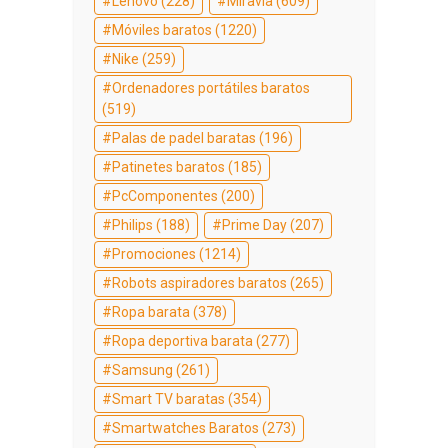
Lenovo
(228)
Miravia
(609)
Móviles baratos
(1220)
Nike
(259)
Ordenadores portátiles baratos
(519)
Palas de padel baratas
(196)
Patinetes baratos
(185)
PcComponentes
(200)
Philips
(188)
Prime Day
(207)
Promociones
(1214)
Robots aspiradores baratos
(265)
Ropa barata
(378)
Ropa deportiva barata
(277)
Samsung
(261)
Smart TV baratas
(354)
Smartwatches Baratos
(273)