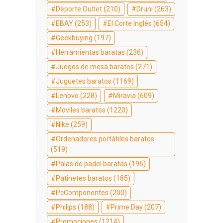
Deporte Outlet
(210)
Druni
(263)
EBAY
(253)
El Corte Inglés
(654)
Geekbuying
(197)
Herramientas baratas
(236)
Juegos de mesa baratos
(271)
Juguetes baratos
(1169)
Lenovo
(228)
Miravia
(609)
Móviles baratos
(1220)
Nike
(259)
Ordenadores portátiles baratos
(519)
Palas de padel baratas
(196)
Patinetes baratos
(185)
PcComponentes
(200)
Philips
(188)
Prime Day
(207)
Promociones
(1214)