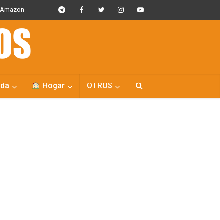
s Amazon
da
Hogar
OTROS