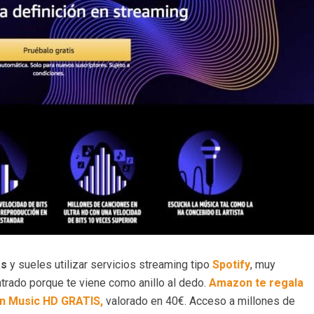
as
y sueles utilizar servicios streaming tipo
Spotify
, muy
rado porque te viene como anillo al dedo.
Amazon te regala
on Music HD GRATIS,
valorado en 40€. Acceso a millones de