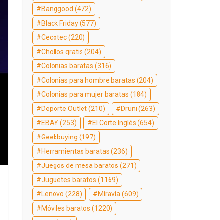
Banggood
(472)
Black Friday
(577)
Cecotec
(220)
Chollos gratis
(204)
Colonias baratas
(316)
Colonias para hombre baratas
(204)
Colonias para mujer baratas
(184)
Deporte Outlet
(210)
Druni
(263)
EBAY
(253)
El Corte Inglés
(654)
Geekbuying
(197)
Herramientas baratas
(236)
Juegos de mesa baratos
(271)
Juguetes baratos
(1169)
Lenovo
(228)
Miravia
(609)
Móviles baratos
(1220)