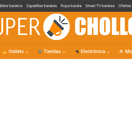
átiles baratos
Zapatillas baratas
Ropa barata
Smart TV baratas
Oferta
Outlets
Tiendas
Electrónica
Mo