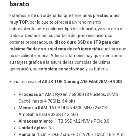
barato
Estamos ante un ordenador que tiene unas
prestaciones
muy TOP
, por lo que te ofrecerá un rendimiento
sobresaliente ante cualquier tipo de situación, ya sea ocio o
trabajo. Destaca por su pantalla de gran resolución, su
potente procesador, su
disco duro SSD de 1TB para dar
máxima fluidez y su sistema de refrigeración
que hará que
no se caliente nunca. Además, también hay que mencionar
su tarjeta gráfica a la altura de las consolas de última
generación, su
completa conectividad
y su batería.
Ficha técnica del
ASUS TUF Gaming A15 FA507RM-HN003
:
Procesador
: AMD Ryzen 7 6800H (8 Núcleos, 20MB
Caché, hasta 4.70GHz, 64-bit)
Memoria RAM
: 16 GB DDR5 4800 MHz (2x8GB);
Ampliable hasta 32GB (2 Slots)
Almacenamiento
: 1 TB SSD M.2 NVMe PCIe 3.0
Unidad óptica
: No
Pantalla
: 15,6″ – 39,62 cm, FHD (1920 x 1080) 16:9, Anti