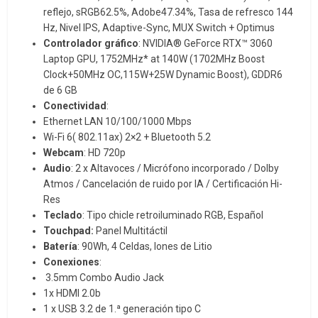
reflejo, sRGB62.5%, Adobe47.34%, Tasa de refresco 144
Hz, Nivel IPS, Adaptive-Sync, MUX Switch + Optimus
Controlador gráfico
: NVIDIA® GeForce RTX™ 3060
Laptop GPU, 1752MHz* at 140W (1702MHz Boost
Clock+50MHz OC,115W+25W Dynamic Boost), GDDR6
de 6 GB
Conectividad
:
Ethernet LAN 10/100/1000 Mbps
Wi-Fi 6( 802.11ax) 2×2 + Bluetooth 5.2
Webcam
: HD 720p
Audio
: 2 x Altavoces / Micrófono incorporado / Dolby
Atmos / Cancelación de ruido por IA / Certificación Hi-
Res
Teclado
: Tipo chicle retroiluminado RGB, Español
Touchpad:
Panel Multitáctil
Batería
: 90Wh, 4 Celdas, Iones de Litio
Conexiones
:
3.5mm Combo Audio Jack
1x HDMI 2.0b
1 x USB 3.2 de 1.ª generación tipo C