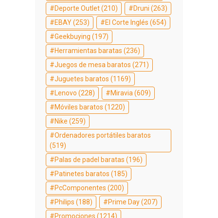
Deporte Outlet
(210)
Druni
(263)
EBAY
(253)
El Corte Inglés
(654)
Geekbuying
(197)
Herramientas baratas
(236)
Juegos de mesa baratos
(271)
Juguetes baratos
(1169)
Lenovo
(228)
Miravia
(609)
Móviles baratos
(1220)
Nike
(259)
Ordenadores portátiles baratos
(519)
Palas de padel baratas
(196)
Patinetes baratos
(185)
PcComponentes
(200)
Philips
(188)
Prime Day
(207)
Promociones
(1214)