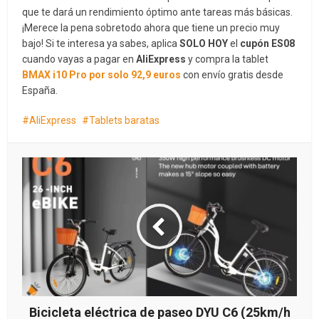
que te dará un rendimiento óptimo ante tareas más básicas.
¡Merece la pena sobretodo ahora que tiene un precio muy
bajo! Si te interesa ya sabes, aplica
SOLO HOY
el
cupón ES08
cuando vayas a pagar en
AliExpress
y compra la tablet
BMAX i10 Pro por solo 92,9 euros
con envío gratis desde
España.
AliExpress
Tablets baratas
Bicicleta eléctrica de paseo DYU C6 (25km/h