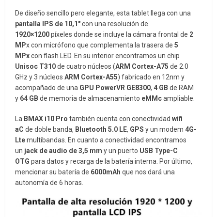
De diseño sencillo pero elegante, esta tablet llega con una
pantalla IPS de 10,1″
con una resolución de
1920×1200
píxeles donde se incluye la cámara frontal de
2
MP
x con micrófono que complementa la trasera de
5
MPx
con flash LED. En su interior encontramos un chip
Unisoc T310
de cuatro núcleos (
ARM Cortex-A75
de 2.0
GHz y 3 núcleos
ARM Cortex-A55
) fabricado en 12nm y
acompañado de una
GPU PowerVR GE8300
,
4 GB
de RAM
y
64 GB
de memoria de almacenamiento
eMMc
ampliable.
La
BMAX i10 Pro
también cuenta con conectividad
wifi
aC
de doble banda,
Bluetooth 5.0 LE
,
GPS
y un modem
4G-
Lte
multibandas. En cuanto a conectividad encontramos
un
jack de audio de 3,5 mm
y un puerto
USB Type-C
OTG
para datos y recarga de la batería interna. Por último,
mencionar su batería de
6000mAh
que nos dará una
autonomía de 6 horas.