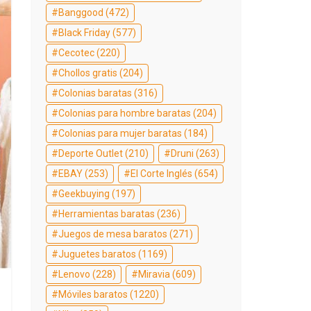
Banggood
(472)
Black Friday
(577)
Cecotec
(220)
Chollos gratis
(204)
Colonias baratas
(316)
Colonias para hombre baratas
(204)
Colonias para mujer baratas
(184)
Deporte Outlet
(210)
Druni
(263)
EBAY
(253)
El Corte Inglés
(654)
Geekbuying
(197)
Herramientas baratas
(236)
Juegos de mesa baratos
(271)
Juguetes baratos
(1169)
Lenovo
(228)
Miravia
(609)
Móviles baratos
(1220)