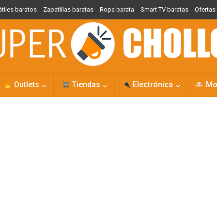
átiles baratos
Zapatillas baratas
Ropa barata
Smart TV baratas
Oferta
Outlets
Tiendas
Electrónica
Mo