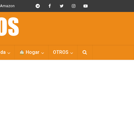
s Amazon
da
Hogar
OTROS