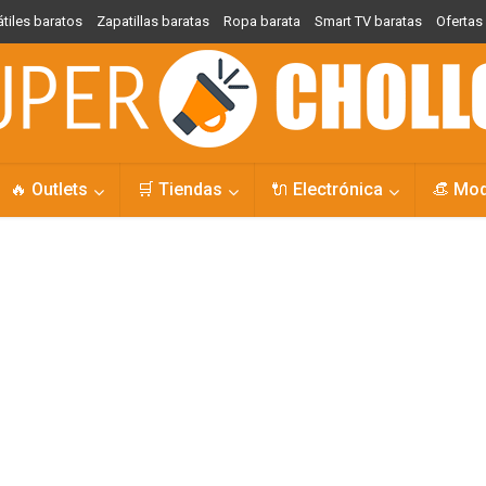
átiles baratos
Zapatillas baratas
Ropa barata
Smart TV baratas
Oferta
🔥 Outlets
🛒 Tiendas
🔌 Electrónica
👒 Mo