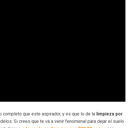
 completo que este aspirador, y es que lo de la
limpieza por
los. Si crees que te va a venir fenomenal para dejar el suelo