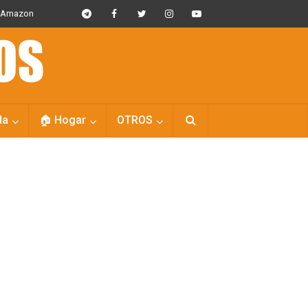
s Amazon
da
🏠 Hogar
OTROS