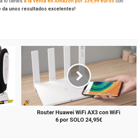
a lo tienes
a la venta en Amazon por 339,99 euros
con
e da unos resultados excelentes!
Router Huawei WiFi AX3 con WiFi
6 por SOLO 24,95€