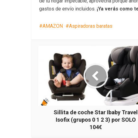
de tu hogar impecable, aprovecha porque ahor
gastos de envío incluidos.
¡Ya verás como t
AMAZON
Aspiradoras baratas
Sillita de coche Star Ibaby Travel
Isofix (grupos 0 1 2 3) por SOLO
104€