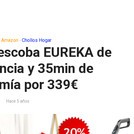
s Amazon
Chollos Hogar
•
 escoba EUREKA de
ncia y 35min de
mía por 339€
Hace 5 años