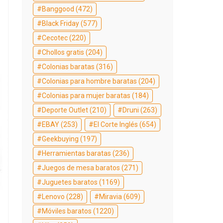
Banggood
(472)
Black Friday
(577)
Cecotec
(220)
Chollos gratis
(204)
Colonias baratas
(316)
Colonias para hombre baratas
(204)
Colonias para mujer baratas
(184)
Deporte Outlet
(210)
Druni
(263)
EBAY
(253)
El Corte Inglés
(654)
Geekbuying
(197)
Herramientas baratas
(236)
Juegos de mesa baratos
(271)
Juguetes baratos
(1169)
Lenovo
(228)
Miravia
(609)
Móviles baratos
(1220)