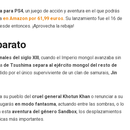
a para PS4
, un juego de acción y aventura en el que podrás
ta
en Amazon por 61,99 euros.
Su lanzamiento fue el 16 de
 desde entonces. ¡Aprovecha la rebaja!
barato
ales del siglo XIII
, cuando el Imperio mongol avanzaba sin
la
de Tsushima separa al ejército mongol del resto de
ido por el único superviviente de un clan de samurais,
Jin
 a su pueblo del
cruel general Khotun Khan
o renunciar a su
Jugarás
en modo fantasma
, actuando entre las sombras, o lo
n esta
aventura del género Sandbox
, los desplazamientos
ticas más importantes.