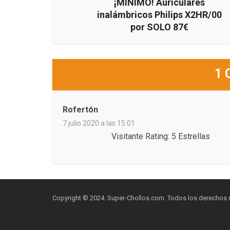
¡MÍNIMO! Auriculares
inalámbricos Philips X2HR/00
por SOLO 87€
1 
Rofertón
7 julio 2020 a las 15:01
Visitante Rating: 5 Estrellas
Copyright © 2024. Super-Chollos.com. Todos los derechos