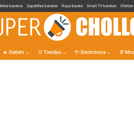
átiles baratos
Zapatillas baratas
Ropa barata
Smart TV baratas
Oferta
🔥 Outlets
🛒 Tiendas
🔌 Electrónica
👒 Mo