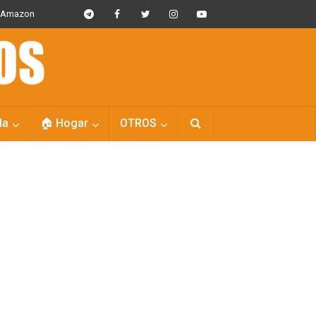
s Amazon
da
🏠 Hogar
OTROS