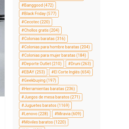
Banggood
(472)
Black Friday
(577)
Cecotec
(220)
Chollos gratis
(204)
Colonias baratas
(316)
Colonias para hombre baratas
(204)
Colonias para mujer baratas
(184)
Deporte Outlet
(210)
Druni
(263)
EBAY
(253)
El Corte Inglés
(654)
Geekbuying
(197)
Herramientas baratas
(236)
Juegos de mesa baratos
(271)
Juguetes baratos
(1169)
Lenovo
(228)
Miravia
(609)
Móviles baratos
(1220)