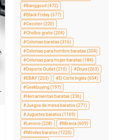
Banggood
(472)
Black Friday
(577)
Cecotec
(220)
Chollos gratis
(204)
Colonias baratas
(316)
Colonias para hombre baratas
(204)
Colonias para mujer baratas
(184)
Deporte Outlet
(210)
Druni
(263)
EBAY
(253)
El Corte Inglés
(654)
Geekbuying
(197)
Herramientas baratas
(236)
Juegos de mesa baratos
(271)
Juguetes baratos
(1169)
Lenovo
(228)
Miravia
(609)
Móviles baratos
(1220)