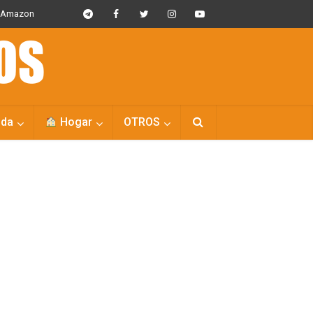
s Amazon
da
Hogar
OTROS