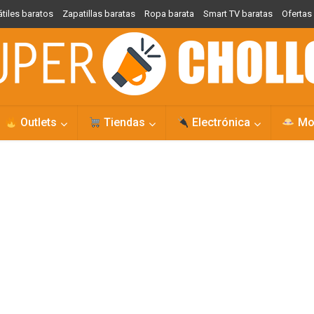
átiles baratos
Zapatillas baratas
Ropa barata
Smart TV baratas
Oferta
Outlets
Tiendas
Electrónica
Mo