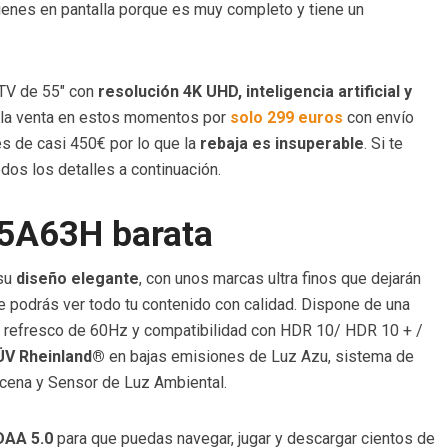
tienes en pantalla porque es muy completo y tiene un
TV de 55″ con
resolución 4K UHD, inteligencia artificial y
 la venta en estos momentos por
solo 299 euros
con envío
 es de casi 450€ por lo que la
rebaja es insuperable
. Si te
os los detalles a continuación.
5A63H barata
 su
diseño elegante
, con unos marcas ultra finos que dejarán
 podrás ver todo tu contenido con calidad. Dispone de una
 refresco de 60Hz y compatibilidad con HDR 10/ HDR 10 + /
TÜV Rheinland®
en bajas emisiones de Luz Azu, sistema de
escena y Sensor de Luz Ambiental.
DAA 5.0
para que puedas navegar, jugar y descargar cientos de