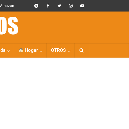
s Amazon
da
Hogar
OTROS