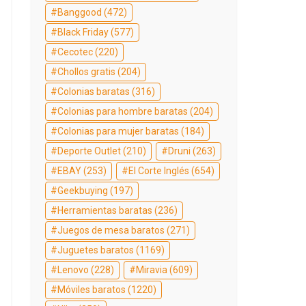
Banggood
(472)
Black Friday
(577)
Cecotec
(220)
Chollos gratis
(204)
Colonias baratas
(316)
Colonias para hombre baratas
(204)
Colonias para mujer baratas
(184)
Deporte Outlet
(210)
Druni
(263)
EBAY
(253)
El Corte Inglés
(654)
Geekbuying
(197)
Herramientas baratas
(236)
Juegos de mesa baratos
(271)
Juguetes baratos
(1169)
Lenovo
(228)
Miravia
(609)
Móviles baratos
(1220)