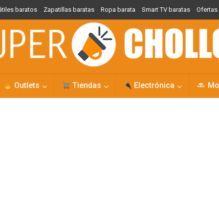
átiles baratos
Zapatillas baratas
Ropa barata
Smart TV baratas
Oferta
Outlets
Tiendas
Electrónica
Mo