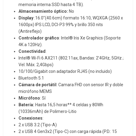
memoria interna SSD hasta 4 TB).
Almacenamiento óptico:
No
Display
:16.0″(40.6cm) formato 16:10, WQXGA (2560 x
1600px) IPS LCD, DCI-P3 99% y brillo 350 nits
(Antireflejo)
Controlador gráfico
: Intel® Iris Xe Graphics (Soporte
4K a 120Hz).
Conectividad
:
Intel® Wi-Fi 6 AX211 (802.11ax, Bandas: 2’4GHz, 5GHz ;
Vel. Máx. 2,4Gbps)
10/100/Gigabit con adaptador RJ45 (no incluido)
Bluetooth 5.1
Cámara de portátil
: Camara FHD con sensor IR y doble
micrófono MEMS
Micrófono
: Sí
Batería:
Hasta 16,5 horas** 4 celdas y 80Wh
(10336mAh) de Polimero-Litio
Conexiones
:
2 x USB 3.2 (Tipo-A)
2 x USB 4 Gen3x2 (Tipo-C) con carga rápida (P.D.: 15