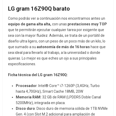
LG gram 16Z90Q barato
Como podrás ver a continuación nos encontramos antes un
equipo de gama alta alta,
con unas
prestaciones muy TOP
que te permitirán ejecutar cualquier tarea por exigente que
sea con la mayor fluidez. Además, se trata de un portátil de
diseño ultra ligero, con un peso de un poco más de un kilo, lo
que sumado a su
autonomía de más de 16 horas
hace que
sea ideal para llevarlo al trabajo, a la universidad o donde
quieras. Lo mejor es que eches un ojo a sus principales
especificaciones.
Ficha técnica del LG gram 16Z90Q:
Procesador
: Intel® Core™ i7-1260P (3,4GHz, Turbo
hasta 4,70GHz), Smart Cache 18MB, 20W
Memoria RAM:
32 GB de RAM (LPDDR5 Doble Canal
5200MHz), integrada en placa.
Disco duro
: Disco duro de memoria sólida de 1TB NVMe
Gen. 4 (con Slot M.2 adicional para ampliación de