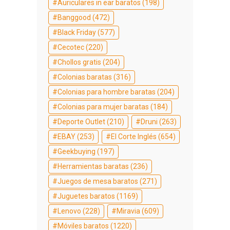
Auriculares in ear baratos
(198)
Banggood
(472)
Black Friday
(577)
Cecotec
(220)
Chollos gratis
(204)
Colonias baratas
(316)
Colonias para hombre baratas
(204)
Colonias para mujer baratas
(184)
Deporte Outlet
(210)
Druni
(263)
EBAY
(253)
El Corte Inglés
(654)
Geekbuying
(197)
Herramientas baratas
(236)
Juegos de mesa baratos
(271)
Juguetes baratos
(1169)
Lenovo
(228)
Miravia
(609)
Móviles baratos
(1220)