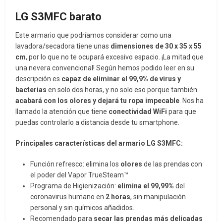
LG S3MFC barato
Este armario que podríamos considerar como una
lavadora/secadora tiene unas
dimensiones de 30 x 35 x 55
cm
, por lo que no te ocupará excesivo espacio. ¡La mitad que
una nevera convencional! Según hemos podido leer en su
descripción es
capaz de eliminar el 99,9% de virus y
bacterias
en solo dos horas, y no solo eso porque también
acabará con los olores y dejará tu ropa impecable
. Nos ha
llamado la atención que tiene
conectividad WiFi
para que
puedas controlarlo a distancia desde tu smartphone.
Principales características del armario
LG S3MFC:
Función refresco: elimina los
olores
de las prendas con
el poder del Vapor TrueSteam™
Programa de Higienización:
elimina el 99,99%
del
coronavirus humano en
2 horas
, sin manipulación
personal y sin químicos añadidos.
Recomendado para
secar las prendas más delicadas