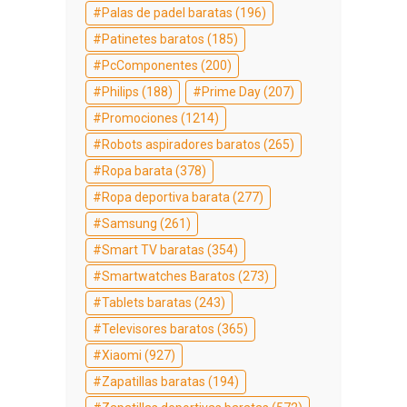
Palas de padel baratas
(196)
Patinetes baratos
(185)
PcComponentes
(200)
Philips
(188)
Prime Day
(207)
Promociones
(1214)
Robots aspiradores baratos
(265)
Ropa barata
(378)
Ropa deportiva barata
(277)
Samsung
(261)
Smart TV baratas
(354)
Smartwatches Baratos
(273)
Tablets baratas
(243)
Televisores baratos
(365)
Xiaomi
(927)
Zapatillas baratas
(194)