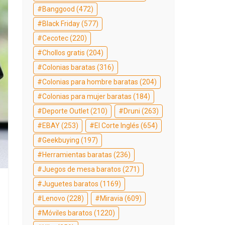
Banggood
(472)
Black Friday
(577)
Cecotec
(220)
Chollos gratis
(204)
Colonias baratas
(316)
Colonias para hombre baratas
(204)
Colonias para mujer baratas
(184)
Deporte Outlet
(210)
Druni
(263)
EBAY
(253)
El Corte Inglés
(654)
Geekbuying
(197)
Herramientas baratas
(236)
Juegos de mesa baratos
(271)
Juguetes baratos
(1169)
Lenovo
(228)
Miravia
(609)
Móviles baratos
(1220)