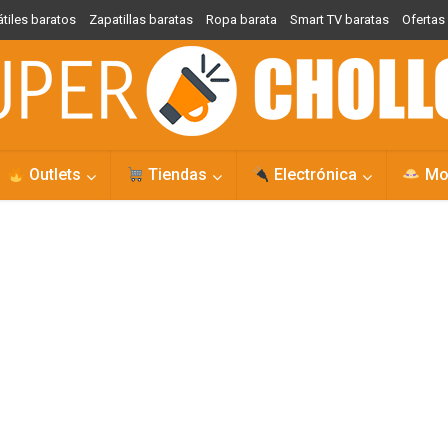
átiles baratos
Zapatillas baratas
Ropa barata
Smart TV baratas
Oferta
Outlets
Tiendas
Electrónica
Mo