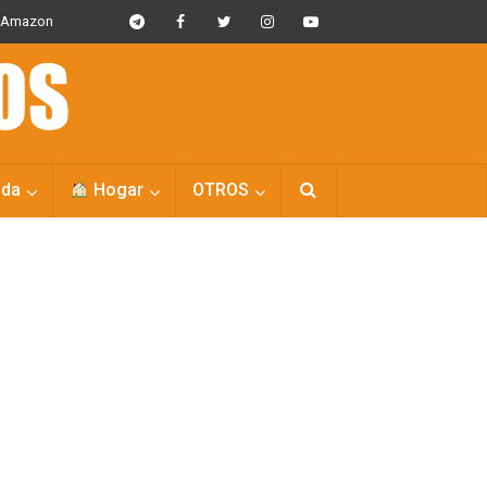
s Amazon
da
Hogar
OTROS