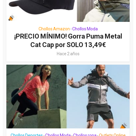
Chollos Amazon
Chollos Moda
•
¡PRECIO MÍNIMO! Gorra Puma Metal
Cat Cap por SOLO 13,49€
Hace 2 años
Chollos Deportes
Chollos Moda
Chollos ropa
Outlets Online
•
•
•