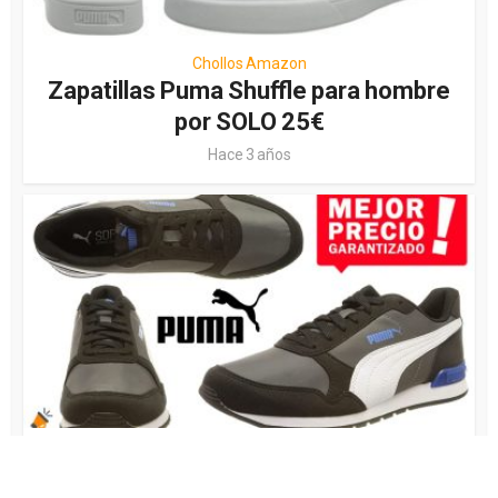
Chollos Amazon
Zapatillas Puma Shuffle para hombre
por SOLO 25€
Hace 3 años
Chollos Amazon
Chollos calzado
Chollos Moda
•
•
¡VOLARÁN! Zapatillas unisex Puma St