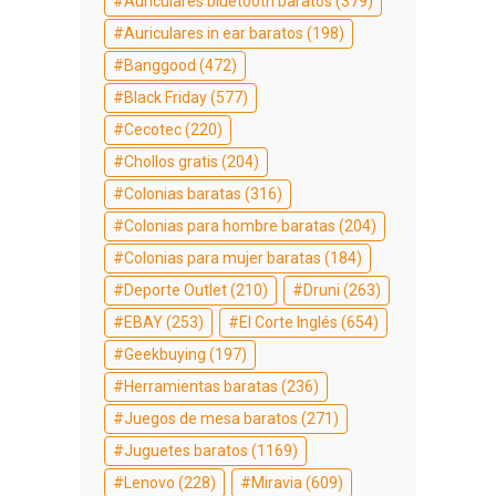
Auriculares bluetooth baratos
(379)
Auriculares in ear baratos
(198)
Banggood
(472)
Black Friday
(577)
Cecotec
(220)
Chollos gratis
(204)
Colonias baratas
(316)
Colonias para hombre baratas
(204)
Colonias para mujer baratas
(184)
Deporte Outlet
(210)
Druni
(263)
EBAY
(253)
El Corte Inglés
(654)
Geekbuying
(197)
Herramientas baratas
(236)
Juegos de mesa baratos
(271)
Juguetes baratos
(1169)
Lenovo
(228)
Miravia
(609)