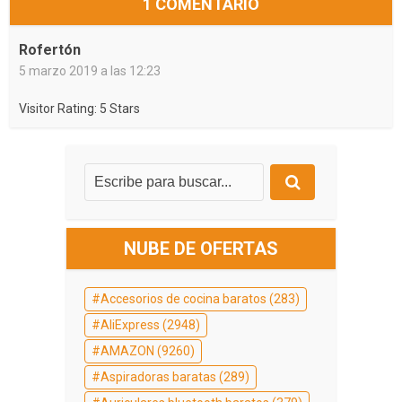
1 COMENTARIO
Rofertón
5 marzo 2019 a las 12:23
Visitor Rating: 5 Stars
NUBE DE OFERTAS
Accesorios de cocina baratos
(283)
AliExpress
(2948)
AMAZON
(9260)
Aspiradoras baratas
(289)