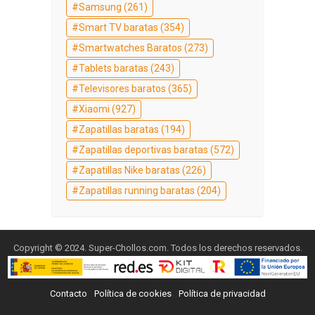
Samsung
(261)
Smart TV baratas
(354)
Smartwatches Baratos
(273)
Tablets baratas
(243)
Televisores baratos
(365)
Xiaomi
(927)
Zapatillas baratas
(194)
Zapatillas deportivas baratas
(572)
Zapatillas Nike baratas
(226)
Zapatillas running baratas
(204)
Copyright © 2024. Super-Chollos.com. Todos los derechos reservados.
Contacto
Política de cookies
Política de privacidad