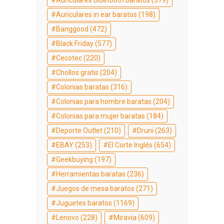
Auriculares bluetooth baratos
(379)
Auriculares in ear baratos
(198)
Banggood
(472)
Black Friday
(577)
Cecotec
(220)
Chollos gratis
(204)
Colonias baratas
(316)
Colonias para hombre baratas
(204)
Colonias para mujer baratas
(184)
Deporte Outlet
(210)
Druni
(263)
EBAY
(253)
El Corte Inglés
(654)
Geekbuying
(197)
Herramientas baratas
(236)
Juegos de mesa baratos
(271)
Juguetes baratos
(1169)
Lenovo
(228)
Miravia
(609)