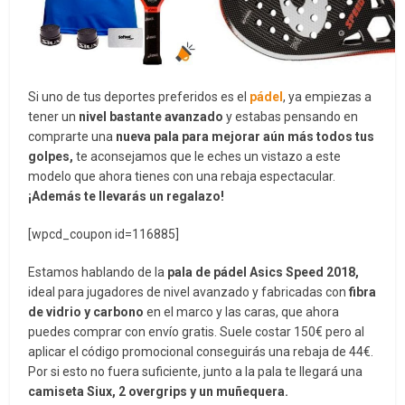
Si uno de tus deportes preferidos es el
pádel
, ya empiezas a
tener un
nivel bastante avanzado
y estabas pensando en
comprarte una
nueva pala para mejorar aún más todos tus
golpes,
te aconsejamos que le eches un vistazo a este
modelo que ahora tienes con una rebaja espectacular.
¡Además te llevarás un regalazo!
[wpcd_coupon id=116885]
Estamos hablando de la
pala de pádel Asics Speed 2018,
ideal para jugadores de nivel avanzado y fabricadas con
fibra
de vidrio y carbono
en el marco y las caras, que ahora
puedes comprar
con envío gratis. Suele costar 150€ pero al
aplicar el código promocional conseguirás una rebaja de 44€.
Por si esto no fuera suficiente, junto a la pala te llegará una
camiseta Siux, 2 overgrips y un muñequera.