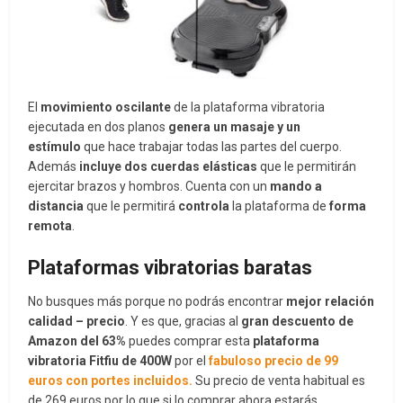
El
movimiento oscilante
de la plataforma vibratoria
ejecutada en dos planos
genera un masaje
y un
estímulo
que hace trabajar todas las partes del cuerpo.
Además
incluye dos cuerdas elásticas
que le permitirán
ejercitar brazos y hombros. Cuenta con un
mando a
distancia
que le permitirá
controla
la plataforma de
forma
remota
.
Plataformas vibratorias baratas
No busques más porque no podrás encontrar
mejor relación
calidad – precio
. Y es que, gracias al
gran descuento de
Amazon del 63%
puedes comprar esta
plataforma
vibratoria Fitfiu de 400W
por el
fabuloso precio de 99
euros con portes incluidos.
Su precio de venta habitual es
de 269 euros por lo que si lo comprar ahora estarás