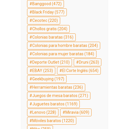
Banggood
(472)
Black Friday
(577)
Cecotec
(220)
Chollos gratis
(204)
Colonias baratas
(316)
Colonias para hombre baratas
(204)
Colonias para mujer baratas
(184)
Deporte Outlet
(210)
Druni
(263)
EBAY
(253)
El Corte Inglés
(654)
Geekbuying
(197)
Herramientas baratas
(236)
Juegos de mesa baratos
(271)
Juguetes baratos
(1169)
Lenovo
(228)
Miravia
(609)
Móviles baratos
(1220)
Nike
(259)