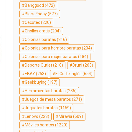
Banggood
(472)
Black Friday
(577)
Cecotec
(220)
Chollos gratis
(204)
Colonias baratas
(316)
Colonias para hombre baratas
(204)
Colonias para mujer baratas
(184)
Deporte Outlet
(210)
Druni
(263)
EBAY
(253)
El Corte Inglés
(654)
Geekbuying
(197)
Herramientas baratas
(236)
Juegos de mesa baratos
(271)
Juguetes baratos
(1169)
Lenovo
(228)
Miravia
(609)
Móviles baratos
(1220)