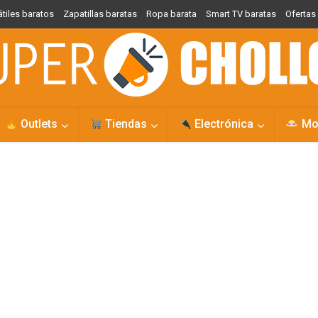
átiles baratos
Zapatillas baratas
Ropa barata
Smart TV baratas
Oferta
Outlets
Tiendas
Electrónica
Mo