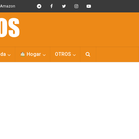
s Amazon
da
Hogar
OTROS