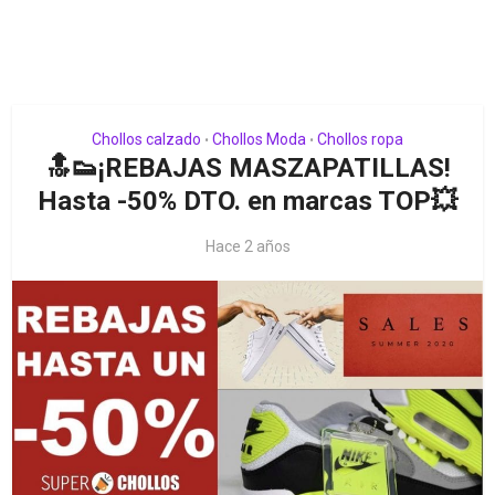
Chollos calzado
Chollos Moda
Chollos ropa
•
•
🔝👟¡REBAJAS MASZAPATILLAS!
Hasta -50% DTO. en marcas TOP💥
Hace 2 años