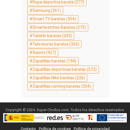
Ropa deportiva barata
(277)
Samsung
(261)
Smart TV baratas
(354)
Smartwatches Baratos
(273)
Tablets baratas
(243)
Televisores baratos
(365)
Xiaomi
(927)
Zapatillas baratas
(194)
Zapatillas deportivas baratas
(572)
Zapatillas Nike baratas
(226)
Zapatillas running baratas
(204)
Copyright © 2024. Super-Chollos.com. Todos los derechos reservados.
Contacto
Política de cookies
Política de privacidad