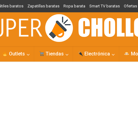
átiles baratos
Zapatillas baratas
Ropa barata
Smart TV baratas
Oferta
Outlets
Tiendas
Electrónica
Mo