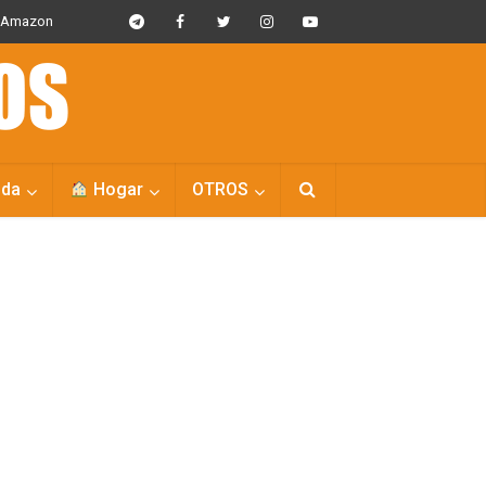
s Amazon
da
Hogar
OTROS