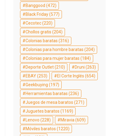
Banggood
(472)
Black Friday
(577)
Cecotec
(220)
Chollos gratis
(204)
Colonias baratas
(316)
Colonias para hombre baratas
(204)
Colonias para mujer baratas
(184)
Deporte Outlet
(210)
Druni
(263)
EBAY
(253)
El Corte Inglés
(654)
Geekbuying
(197)
Herramientas baratas
(236)
Juegos de mesa baratos
(271)
Juguetes baratos
(1169)
Lenovo
(228)
Miravia
(609)
Móviles baratos
(1220)