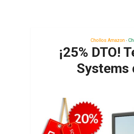
Chollos Amazon
Ch
•
¡25% DTO! Te
Systems 