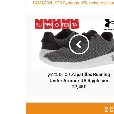
AMAZON
TD Systems
Televisores bar
¡61% DTO.! Zapatillas Running
Under Armour UA Ripple por
27,45€
2 