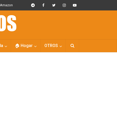
s Amazon
da
🏠 Hogar
OTROS