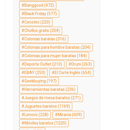
Banggood
(472)
Black Friday
(577)
Cecotec
(220)
Chollos gratis
(204)
Colonias baratas
(316)
Colonias para hombre baratas
(204)
Colonias para mujer baratas
(184)
Deporte Outlet
(210)
Druni
(263)
EBAY
(253)
El Corte Inglés
(654)
Geekbuying
(197)
Herramientas baratas
(236)
Juegos de mesa baratos
(271)
Juguetes baratos
(1169)
Lenovo
(228)
Miravia
(609)
Móviles baratos
(1220)