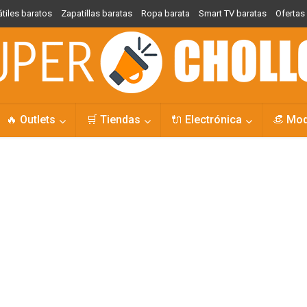
átiles baratos
Zapatillas baratas
Ropa barata
Smart TV baratas
Oferta
🔥 Outlets
🛒 Tiendas
🔌 Electrónica
👒 Mo