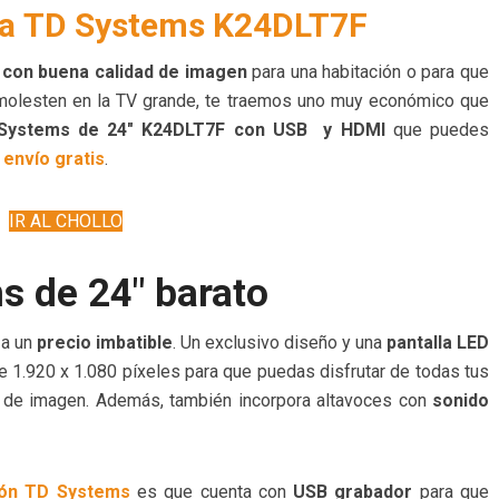
la
TD Systems K24DLT7F
y con buena calidad de imagen
para una habitación o para que
e molesten en la TV grande, te traemos uno muy económico que
ystems de 24″ K24DLT7F con USB y HDMI
que puedes
 envío gratis
.
IR AL CHOLLO
s de 24″ barato
 a un
precio imbatible
. Un exclusivo diseño y una
pantalla LED
e 1.920 x 1.080 píxeles para que puedas disfrutar de todas tus
d de imagen. Además, también incorpora altavoces con
sonido
sión TD Systems
es que cuenta con
USB grabador
para que