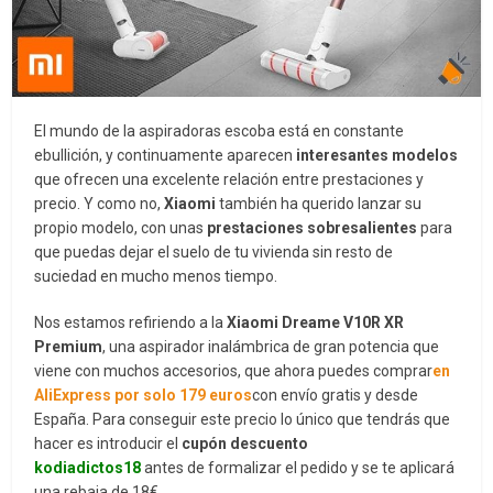
El mundo de la aspiradoras escoba está en constante
ebullición, y continuamente aparecen
interesantes modelos
que ofrecen una excelente relación entre prestaciones y
precio. Y como no,
Xiaomi
también ha querido lanzar su
propio modelo, con unas
prestaciones sobresalientes
para
que puedas dejar el suelo de tu vivienda sin resto de
suciedad en mucho menos tiempo.
Nos estamos refiriendo a la
Xiaomi Dreame V10R XR
Premium
, una aspirador inalámbrica de gran potencia que
viene con muchos accesorios, que ahora puedes comprar
en
AliExpress por solo 179 euros
con envío gratis y desde
España. Para conseguir este precio lo único que tendrás que
hacer es introducir el
cupón descuento
kodiadictos18
antes de formalizar el pedido y se te aplicará
una rebaja de 18€.