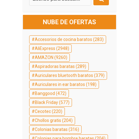
NUBE DE OFERTAS
Accesorios de cocina baratos
(283)
AliExpress
(2948)
AMAZON
(9260)
Aspiradoras baratas
(289)
Auriculares bluetooth baratos
(379)
Auriculares in ear baratos
(198)
Banggood
(472)
Black Friday
(577)
Cecotec
(220)
Chollos gratis
(204)
Colonias baratas
(316)
Colonias para hombre baratas
(204)