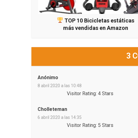
TOP 10 Bicicletas estáticas
más vendidas en Amazon
3 
Anónimo
8 abril 2020 a las 10:48
Visitor Rating: 4 Stars
Cholleteman
6 abril 2020 a las 14:35
Visitor Rating: 5 Stars