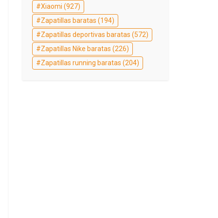
Xiaomi
(927)
Zapatillas baratas
(194)
Zapatillas deportivas baratas
(572)
Zapatillas Nike baratas
(226)
Zapatillas running baratas
(204)