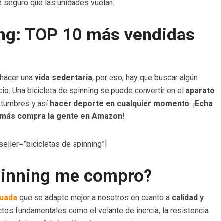
 seguro que las unidades vuelan.
ing: TOP 10 más vendidas
 hacer una
vida sedentaria
, por eso, hay que buscar algún
io. Una bicicleta de spinning se puede convertir en el
aparato
stumbres y así
hacer deporte en cualquier momento
. ¡
Echa
ue más compra la gente en Amazon!
eller=”bicicletas de spinning”]
Spinning me compro?
cuada
que se adapte mejor a nosotros en cuanto a
calidad y
os fundamentales como el volante de inercia, la resistencia