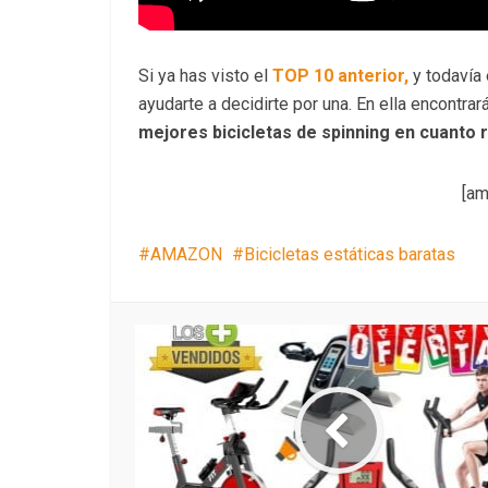
Si ya has visto el
TOP 10 anterior,
y todavía
ayudarte a decidirte por una. En ella encontrar
mejores bicicletas de spinning en cuanto 
[am
AMAZON
Bicicletas estáticas baratas