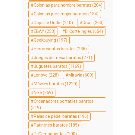
Colonias para hombre baratas
(204)
Colonias para mujer baratas
(184)
Deporte Outlet
(210)
Druni
(263)
EBAY
(253)
El Corte Inglés
(654)
Geekbuying
(197)
Herramientas baratas
(236)
Juegos de mesa baratos
(271)
Juguetes baratos
(1169)
Lenovo
(228)
Miravia
(609)
Móviles baratos
(1220)
Nike
(259)
Ordenadores portátiles baratos
(519)
Palas de padel baratas
(196)
Patinetes baratos
(185)
PcComponentes
(200)