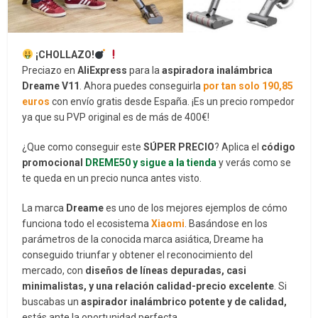
¡CHOLLAZO!
Preciazo en
AliExpress
para la
aspiradora inalámbrica
Dreame V11
. Ahora puedes conseguirla
por tan solo 190,85
euros
con envío gratis desde España. ¡Es un precio rompedor
ya que su PVP original es de más de 400€!
¿Que como conseguir este
SÚPER PRECIO
? Aplica el
código
promocional
DREME50 y sigue a la tienda
y verás como se
te queda en un precio nunca antes visto.
La marca
Dreame
es uno de los mejores ejemplos de cómo
funciona todo el ecosistema
Xiaomi
. Basándose en los
parámetros de la conocida marca asiática, Dreame ha
conseguido triunfar y obtener el reconocimiento del
mercado, con
diseños de líneas depuradas, casi
minimalistas, y una relación calidad-precio excelente
. Si
buscabas un
aspirador inalámbrico potente y de calidad,
estás ante la oportunidad perfecta.