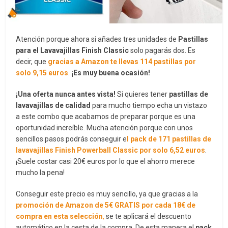
Atención porque ahora si añades tres unidades de
Pastillas
para el Lavavajillas Finish Classic
solo pagarás dos. Es
decir, que
gracias a Amazon te llevas 114 pastillas por
solo 9,15 euros
.
¡Es muy buena ocasión!
¡Una oferta nunca antes vista!
Si quieres tener
pastillas de
lavavajillas de calidad
para mucho tiempo echa un vistazo
a este combo que acabamos de preparar porque es una
oportunidad increíble. Mucha atención porque con unos
sencillos pasos podrás conseguir e
l pack de 171 pastillas de
lavavajillas Finish Powerball Classic por solo 6,52 euros
.
¡Suele costar casi 20€ euros por lo que el ahorro merece
mucho la pena!
Conseguir este precio es muy sencillo, ya que gracias a la
promoción de Amazon de 5€ GRATIS por cada 18€ de
compra en esta selección
,
se te aplicará el descuento
automático en la cesta de la compra. De esta manera el
pack