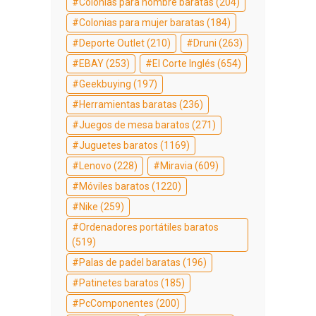
Colonias para hombre baratas
(204)
Colonias para mujer baratas
(184)
Deporte Outlet
(210)
Druni
(263)
EBAY
(253)
El Corte Inglés
(654)
Geekbuying
(197)
Herramientas baratas
(236)
Juegos de mesa baratos
(271)
Juguetes baratos
(1169)
Lenovo
(228)
Miravia
(609)
Móviles baratos
(1220)
Nike
(259)
Ordenadores portátiles baratos
(519)
Palas de padel baratas
(196)
Patinetes baratos
(185)
PcComponentes
(200)