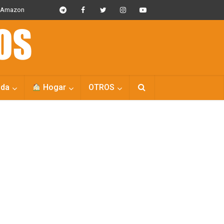
s Amazon
da
Hogar
OTROS