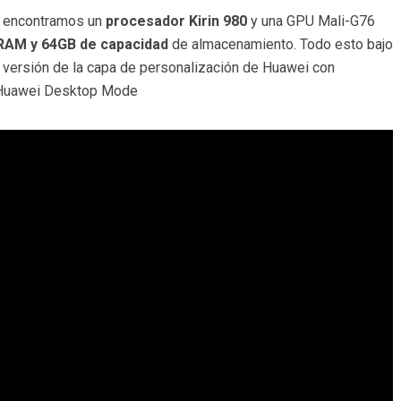
 encontramos un
procesador Kirin 980
y una GPU Mali-G76
RAM y 64GB de capacidad
de almacenamiento. Todo esto bajo
ma versión de la capa de personalización de Huawei con
y Huawei Desktop Mode