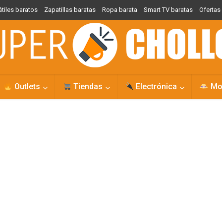
átiles baratos
Zapatillas baratas
Ropa barata
Smart TV baratas
Oferta
Outlets
Tiendas
Electrónica
Mo