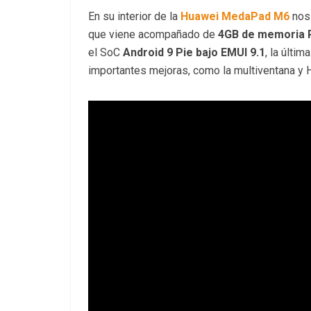
En su interior de la
Huawei MedaPad M6
nos
que viene acompañado de
4GB de memoria 
el SoC
Android 9 Pie bajo EMUI 9.1
, la últi
importantes mejoras, como la multiventana 