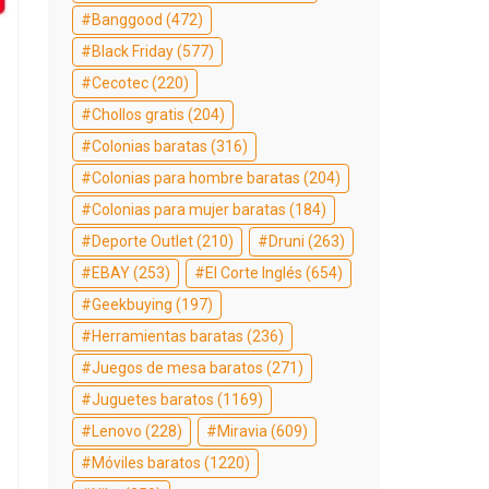
Banggood
(472)
Black Friday
(577)
Cecotec
(220)
Chollos gratis
(204)
Colonias baratas
(316)
Colonias para hombre baratas
(204)
Colonias para mujer baratas
(184)
Deporte Outlet
(210)
Druni
(263)
EBAY
(253)
El Corte Inglés
(654)
Geekbuying
(197)
Herramientas baratas
(236)
Juegos de mesa baratos
(271)
Juguetes baratos
(1169)
Lenovo
(228)
Miravia
(609)
Móviles baratos
(1220)