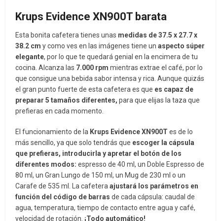
Krups Evidence XN900T barata
Esta bonita cafetera tienes unas
medidas de 37.5 x 27.7 x
38.2 cm
y como ves en las imágenes tiene un
aspecto súper
elegante
, por lo que te quedará genial en la encimera de tu
cocina. Alcanza las
7.000 rpm
mientras extrae el café, por lo
que consigue una bebida sabor intensa y rica. Aunque quizás
el gran punto fuerte de esta cafetera es que
es capaz de
preparar 5 tamaños diferentes,
para que elijas la taza que
prefieras en cada momento.
El funcionamiento de la
Krups Evidence XN900T
es de lo
más sencillo, ya que solo tendrás que
escoger la cápsula
que prefieras, introducirla y apretar el botón de los
diferentes modos:
e
spresso de 40 ml, un Doble Espresso de
80 ml, un Gran Lungo de 150 ml, un Mug de 230 ml o un
Carafe de 535 ml. La cafetera
ajustará los parámetros en
función del código de barras
de cada cápsula: caudal de
agua, temperatura, tiempo de contacto entre agua y café,
velocidad de rotación.
¡Todo automático!